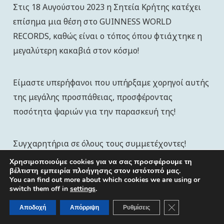
ΕΠΙΚΟΙΝΩΝΙΑ
Στις 18 Αυγούστου 2023 η Σητεία Κρήτης κατέχει
επίσημα μια θέση στο GUINNESS WORLD
RECORDS, καθώς είναι ο τόπος όπου φτιάχτηκε η
μεγαλύτερη κακαβιά στον κόσμο!
Είμαστε υπερήφανοι που υπήρξαμε χορηγοί αυτής
της μεγάλης προσπάθειας, προσφέροντας
ποσότητα ψαριών για την παρασκευή της!
Συγχαρητήρια σε όλους τους συμμετέχοντες!
Χρησιμοποιούμε cookies για να σας προσφέρουμε τη
βέλτιστη εμπειρία πλοήγησης στον ιστότοπό μας.
You can find out more about which cookies we are using or
Copyright VASSILIOU TROFINKO S.A. © 2022 | Designed by
switch them off in
settings
.
skindesign
Κλείσιμο του Co
Αποδοχή
Απόρριψη
Ρυθμίσεις